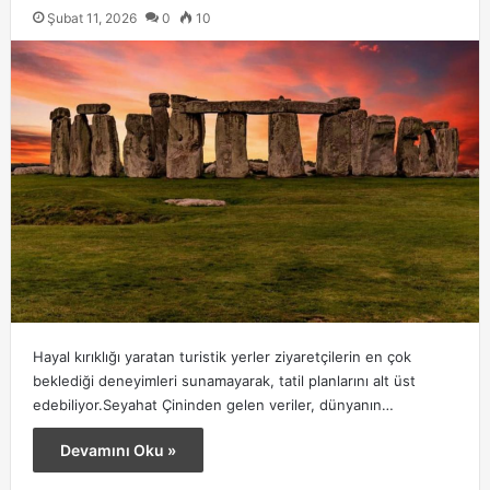
Şubat 11, 2026
0
10
Hayal kırıklığı yaratan turistik yerler ziyaretçilerin en çok
beklediği deneyimleri sunamayarak, tatil planlarını alt üst
edebiliyor.Seyahat Çininden gelen veriler, dünyanın…
Devamını Oku »