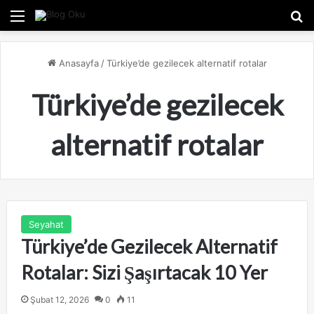
Menü
A
Anasayfa
/
Türkiye’de gezilecek alternatif rotalar
Türkiye’de gezilecek
alternatif rotalar
Seyahat
Türkiye’de Gezilecek Alternatif
Rotalar: Sizi Şaşırtacak 10 Yer
Şubat 12, 2026
0
11