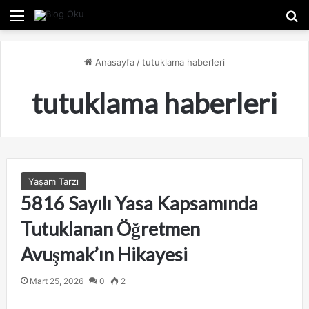
Menü
A
Anasayfa
/
tutuklama haberleri
tutuklama haberleri
Yaşam Tarzı
5816 Sayılı Yasa Kapsamında
Tutuklanan Öğretmen
Avuşmak’ın Hikayesi
Mart 25, 2026
0
2