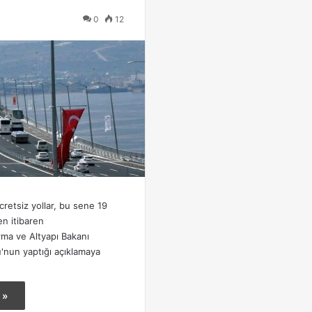
0
12
retsiz yollar, bu sene 19
n itibaren
rma ve Altyapı Bakanı
'nun yaptığı açıklamaya
 »