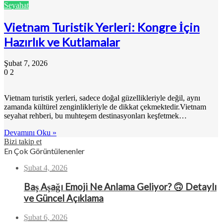
Seyahat
Vietnam Turistik Yerleri: Kongre İçin
Hazırlık ve Kutlamalar
Şubat 7, 2026
0
2
Vietnam turistik yerleri, sadece doğal güzellikleriyle değil, aynı
zamanda kültürel zenginlikleriyle de dikkat çekmektedir.Vietnam
seyahat rehberi, bu muhteşem destinasyonları keşfetmek…
Devamını Oku »
Bizi takip et
En Çok Görüntülenenler
Şubat 4, 2026
Baş Aşağı Emoji Ne Anlama Geliyor? 🙃 Detaylı
ve Güncel Açıklama
Şubat 6, 2026