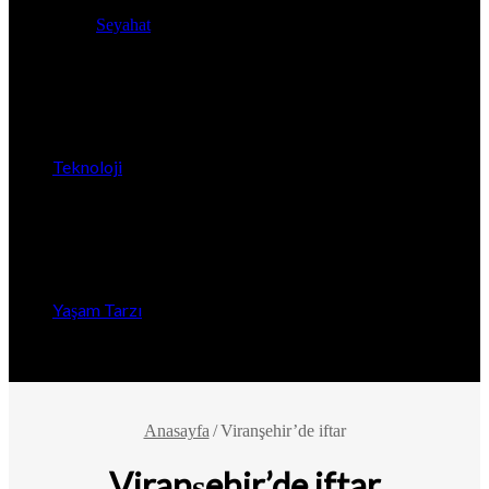
Seyahat
Teknoloji
Yaşam Tarzı
Anasayfa
/
Viranşehir’de iftar
Viranşehir’de iftar