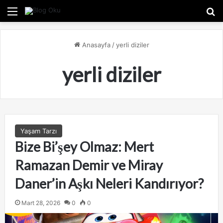
Menü
A
Anasayfa
/
yerli diziler
yerli diziler
Yaşam Tarzı
Bize Bi’şey Olmaz: Mert
Ramazan Demir ve Miray
Daner’in Aşkı Neleri Kandırıyor?
Mart 28, 2026
0
0