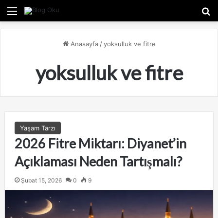
Menü
A
Anasayfa
/
yoksulluk ve fitre
yoksulluk ve fitre
Yaşam Tarzı
2026 Fitre Miktarı: Diyanet’in
Açıklaması Neden Tartışmalı?
Şubat 15, 2026
0
9