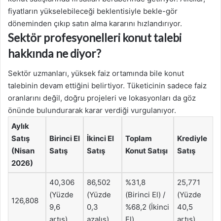
fiyatların yükselebileceği beklentisiyle bekle-gör
döneminden çıkıp satın alma kararını hızlandırıyor.
Sektör profesyonelleri konut talebi
hakkında ne diyor?
Sektör uzmanları, yüksek faiz ortamında bile konut
talebinin devam ettiğini belirtiyor. Tüketicinin sadece faiz
oranlarını değil, doğru projeleri ve lokasyonları da göz
önünde bulundurarak karar verdiği vurgulanıyor.
Aylık
Satış
Birinci El
İkinci El
Toplam
Krediyle
(Nisan
Satış
Satış
Konut Satışı
Satış
2026)
40,306
86,502
%31,8
25,771
(Yüzde
(Yüzde
(Birinci El) /
(Yüzde
126,808
9,6
0,3
%68,2 (İkinci
40,5
artış)
azalış)
El)
artış)