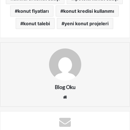
konut fiyatları
konut kredisi kullanımı
konut talebi
yeni konut projeleri
Blog Oku
We
b
sit
esi