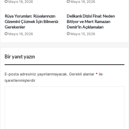
Mayıs 16, 2026
Mayıs 16, 2026
n
i
Rüya Yorumları: Rüyalarınızın
Delikanlı Dizisi Final: Neden
z
Gizemini Çözmek İçin Bilmeniz
Bitiyor ve Mert Ramazan
i
Gerekenler
Demir’in Açıklamaları
g
Mayıs 16, 2026
Mayıs 15, 2026
i
r
i
n
Bir yanıt yazın
i
z
E-posta adresiniz yayınlanmayacak.
Gerekli alanlar
*
ile
işaretlenmişlerdir
Y
o
r
u
m