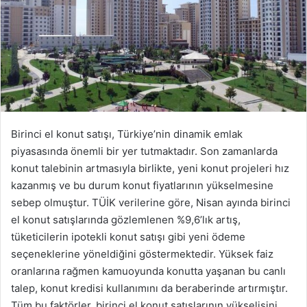
s
t
a
g
ö
n
d
e
Birinci el konut satışı, Türkiye’nin dinamik emlak
r
piyasasında önemli bir yer tutmaktadır. Son zamanlarda
m
konut talebinin artmasıyla birlikte, yeni konut projeleri hız
e
kazanmış ve bu durum konut fiyatlarının yükselmesine
k
sebep olmuştur. TÜİK verilerine göre, Nisan ayında birinci
el konut satışlarında gözlemlenen %9,6’lık artış,
tüketicilerin ipotekli konut satışı gibi yeni ödeme
seçeneklerine yöneldiğini göstermektedir. Yüksek faiz
oranlarına rağmen kamuoyunda konutta yaşanan bu canlı
talep, konut kredisi kullanımını da beraberinde artırmıştır.
Tüm bu faktörler, birinci el konut satışlarının yükselişini