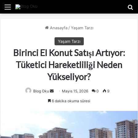
Menü
A
Anasayfa
/
Yaşam Tarzı
Yaşam Tarzı
Birinci El Konut Satışı Artıyor:
Tüketici Hareketliliği Neden
Yükseliyor?
Blog Oku
B
Mayıs 15, 2026
0
9
i
6 dakika okuma süresi
r
e
-
p
o