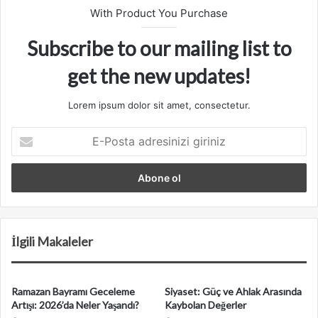
With Product You Purchase
Subscribe to our mailing list to
get the new updates!
Lorem ipsum dolor sit amet, consectetur.
E
-
P
o
s
t
a
a
İlgili Makaleler
d
r
e
Ramazan Bayramı Geceleme
Siyaset: Güç ve Ahlak Arasında
s
Artışı: 2026’da Neler Yaşandı?
Kaybolan Değerler
i