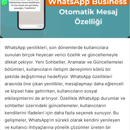
s
t
a
g
ö
n
d
WhatsApp yenilikleri, son dönemlerde kullanıcılara
e
sunulan birçok heyecan verici özellik ve güncellemeyle
r
dikkat çekiyor. Yeni Sohbetler, Aramalar ve Güncellemeler
m
bölümleri, kullanıcıların iletişim deneyimini köklü bir
e
şekilde değiştirmeyi hedefliyor. WhatsApp özellikleri
k
arasında öne çıkan yenilikler, mesajlaşmayı daha eğlenceli
ve kişisel hale getirirken, kullanıcıların sosyal
etkileşimlerini de artırıyor. Özellikle WhatsApp durumlar ve
sohbetler üzerindeki güncellemeler, kullanıcıların
kendilerini ifadeleri için daha fazla seçenek sunuyor. Bu
gelişmeler, WhatsApp’ın sürekli olarak kendini yenileyen
ve kullanıcı ihtiyaçlarına yönelik çözümler üreten bir