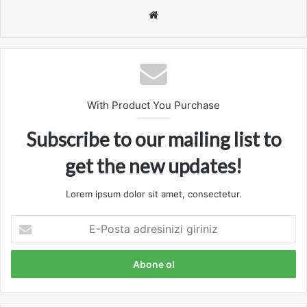
We
b
sit
esi
With Product You Purchase
Subscribe to our mailing list to
get the new updates!
Lorem ipsum dolor sit amet, consectetur.
E
-
P
o
s
t