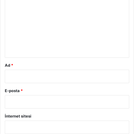
Y
o
r
u
m
*
Ad
*
E-posta
*
İnternet sitesi