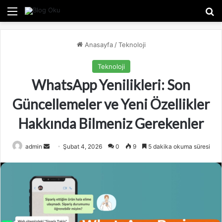
Menü
A
Anasayfa
/
Teknoloji
Teknoloji
WhatsApp Yenilikleri: Son
Güncellemeler ve Yeni Özellikler
Hakkında Bilmeniz Gerekenler
admin
B
Şubat 4, 2026
0
9
5 dakika okuma süresi
i
r
e
-
p
o