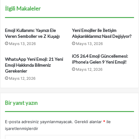
a
a
İlgili Makaleler
d
r
e
Emoji Kullanımı: Yaşınızı Ele
Yeni Emojiler ile İletişim
s
Veren Semboller ve Z Kuşağı
Alışkanlıklarımız Nasıl Değişiyor?
i
Mayıs 13, 2026
Mayıs 13, 2026
n
i
iOS 26.4 Emoji Güncellemesi:
WhatsApp Yeni Emoji: 21 Yeni
z
iPhone’a Gelen 9 Yeni Emoji!
Emoji Hakkında Bilmeniz
i
Mayıs 12, 2026
Gerekenler
g
Mayıs 12, 2026
i
r
i
n
Bir yanıt yazın
i
z
E-posta adresiniz yayınlanmayacak.
Gerekli alanlar
*
ile
işaretlenmişlerdir