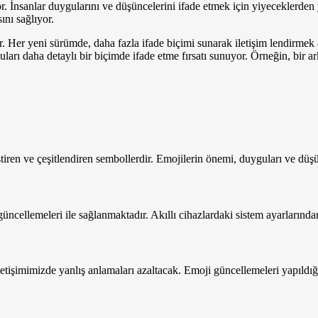
 İnsanlar duygularını ve düşüncelerini ifade etmek için yiyeceklerden yü
ını sağlıyor.
or. Her yeni sürümde, daha fazla ifade biçimi sunarak iletişim lendirmek 
guları daha detaylı bir biçimde ifade etme fırsatı sunuyor. Örneğin, bir 
eliştiren ve çeşitlendiren sembollerdir. Emojilerin önemi, duyguları ve düş
ncellemeleri ile sağlanmaktadır. Akıllı cihazlardaki sistem ayarlarından
letişimimizde yanlış anlamaları azaltacak. Emoji güncellemeleri yapıldı