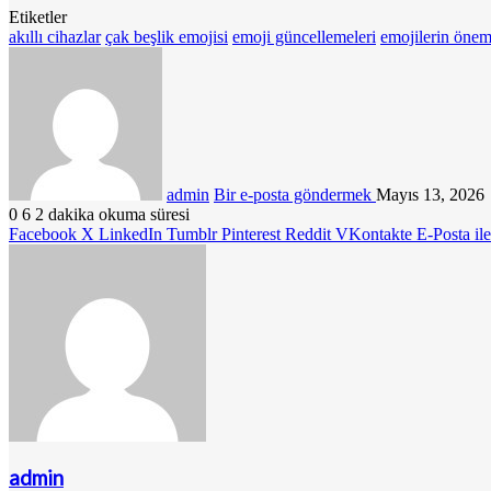
Etiketler
akıllı cihazlar
çak beşlik emojisi
emoji güncellemeleri
emojilerin önem
admin
Bir e-posta göndermek
Mayıs 13, 2026
0
6
2 dakika okuma süresi
Facebook
X
LinkedIn
Tumblr
Pinterest
Reddit
VKontakte
E-Posta il
admin