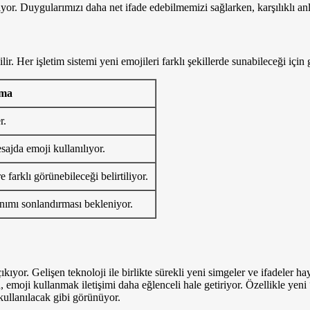
iriyor. Duygularımızı daha net ifade edebilmemizi sağlarken, karşılıklı anla
lir. Her işletim sistemi yeni emojileri farklı şekillerde sunabileceği içi
ama
r.
esajda emoji kullanılıyor.
e farklı görünebileceği belirtiliyor.
anımı sonlandırması bekleniyor.
ıkıyor. Gelişen teknoloji ile birlikte sürekli yeni simgeler ve ifadeler 
, emoji kullanmak iletişimi daha eğlenceli hale getiriyor. Özellikle yeni 
ullanılacak gibi görünüyor.