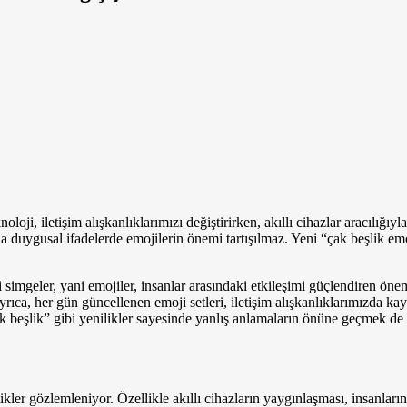
knoloji, iletişim alışkanlıklarımızı değiştirirken, akıllı cihazlar aracılı
 duygusal ifadelerde emojilerin önemi tartışılmaz. Yeni “çak beşlik emoj
imgeler, yani emojiler, insanlar arasındaki etkileşimi güçlendiren önemli
Ayrıca, her gün güncellenen emoji setleri, iletişim alışkanlıklarımızda kay
Çak beşlik” gibi yenilikler sayesinde yanlış anlamaların önüne geçmek d
likler gözlemleniyor. Özellikle akıllı cihazların yaygınlaşması, insanların 