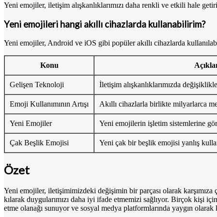
Yeni emojiler, iletişim alışkanlıklarımızı daha renkli ve etkili hale get
Yeni emojileri hangi akıllı cihazlarda kullanabilirim?
Yeni emojiler, Android ve iOS gibi popüler akıllı cihazlarda kullanılabi
Konu
Açıkl
Gelişen Teknoloji
İletişim alışkanlıklarımızda değişiklikle
Emoji Kullanımının Artışı
Akıllı cihazlarla birlikte milyarlarca m
Yeni Emojiler
Yeni emojilerin işletim sistemlerine gör
Çak Beşlik Emojisi
Yeni çak bir beşlik emojisi yanlış kull
Özet
Yeni emojiler, iletişimimizdeki değişimin bir parçası olarak karşımıza ç
kılarak duygularımızı daha iyi ifade etmemizi sağlıyor. Birçok kişi için
etme olanağı sunuyor ve sosyal medya platformlarında yaygın olarak k