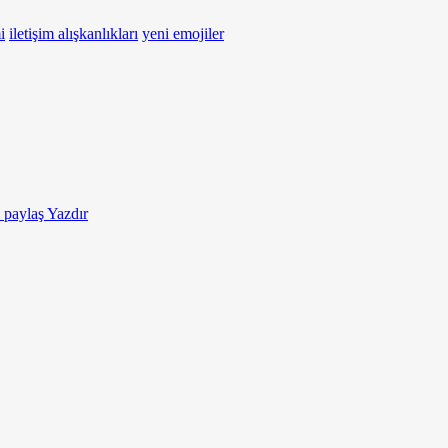
i
iletişim alışkanlıkları
yeni emojiler
e paylaş
Yazdır