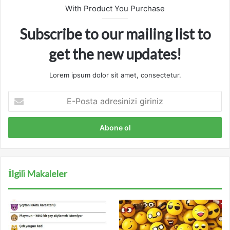
With Product You Purchase
Subscribe to our mailing list to
get the new updates!
Lorem ipsum dolor sit amet, consectetur.
E
-
P
o
s
t
a
a
İlgili Makaleler
d
r
e
s
i