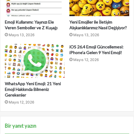
n
i
z
Emoji Kullanımı: Yaşınızı Ele
Yeni Emojiler ile İletişim
i
Veren Semboller ve Z Kuşağı
Alışkanlıklarımız Nasıl Değişiyor?
g
Mayıs 13, 2026
Mayıs 13, 2026
i
r
iOS 26.4 Emoji Güncellemesi:
i
iPhone’a Gelen 9 Yeni Emoji!
n
Mayıs 12, 2026
i
z
WhatsApp Yeni Emoji: 21 Yeni
Emoji Hakkında Bilmeniz
Gerekenler
Mayıs 12, 2026
Bir yanıt yazın