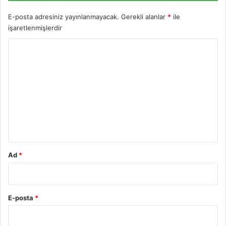
E-posta adresiniz yayınlanmayacak.
Gerekli alanlar
*
ile
işaretlenmişlerdir
Y
o
r
u
m
*
Ad
*
E-posta
*