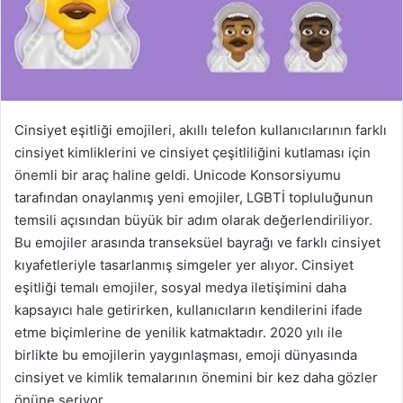
s
t
a
g
ö
n
Cinsiyet eşitliği emojileri, akıllı telefon kullanıcılarının farklı
d
cinsiyet kimliklerini ve cinsiyet çeşitliliğini kutlaması için
e
önemli bir araç haline geldi. Unicode Konsorsiyumu
r
tarafından onaylanmış yeni emojiler, LGBTİ topluluğunun
m
temsili açısından büyük bir adım olarak değerlendiriliyor.
e
Bu emojiler arasında transeksüel bayrağı ve farklı cinsiyet
k
kıyafetleriyle tasarlanmış simgeler yer alıyor. Cinsiyet
eşitliği temalı emojiler, sosyal medya iletişimini daha
kapsayıcı hale getirirken, kullanıcıların kendilerini ifade
etme biçimlerine de yenilik katmaktadır. 2020 yılı ile
birlikte bu emojilerin yaygınlaşması, emoji dünyasında
cinsiyet ve kimlik temalarının önemini bir kez daha gözler
önüne seriyor.