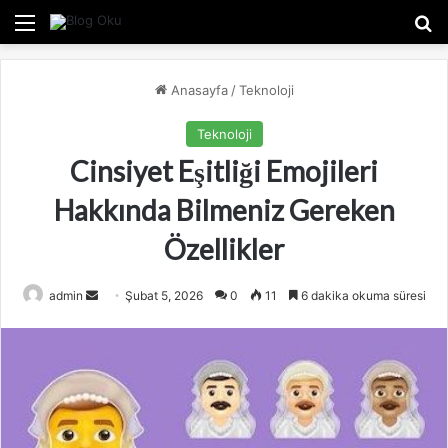
Menü
A
Anasayfa
/
Teknoloji
Teknoloji
Cinsiyet Eşitliği Emojileri
Hakkında Bilmeniz Gereken
Özellikler
admin
B
Şubat 5, 2026
0
11
6 dakika okuma süresi
i
r
e
-
p
o