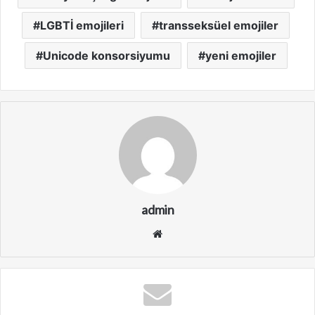
LGBTİ emojileri
transseksüel emojiler
Unicode konsorsiyumu
yeni emojiler
admin
We
b
sit
esi